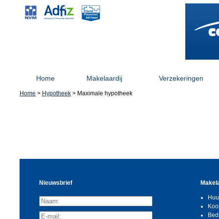
Home
Makelaardij
Verzekeringen
Home
>
Hypotheek
> Maximale hypotheek
Nieuwsbrief
Makela
Huu
Koo
Bed