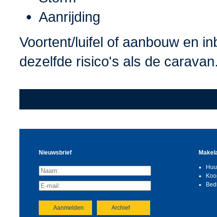
Aanrijding
Voortent/luifel of aanbouw en i
dezelfde risico's als de caravan
Nieuwsbrief
Makela
Huu
Koo
Bed
Aanmelden
Archief